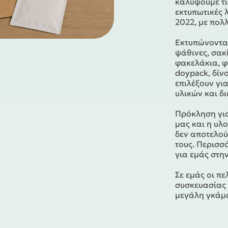
καλύψουμε τι
εκτυπωτικές 
2022, με πολ
Εκτυπώνοντας
ψάθινες, σακ
φακελάκια, 
doypack, δίν
επιλέξουν γι
υλικών και δ
Πρόκληση για
μας και η υλο
δεν αποτελού
τους. Περισσ
για εμάς στη
Σε εμάς οι π
συσκευασίας γ
μεγάλη γκάμα