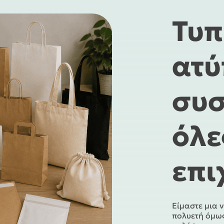
Τυπ
ατύ
συσ
όλε
επι
Είμαστε μια 
πολυετή όμως