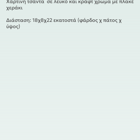
Χάρτινη τσάντα σε λευκό και κράφτ χρώμα με πλακέ
χεράκι
Διάσταση: 18χ8χ22 εκατοστά (φάρδος χ πάτος χ
ύψος)