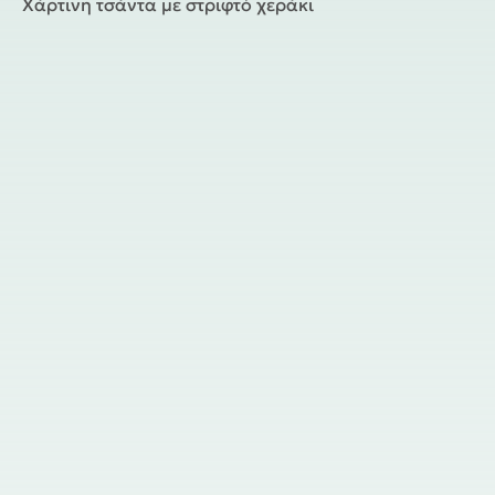
Χάρτινη τσάντα με στριφτό χεράκι