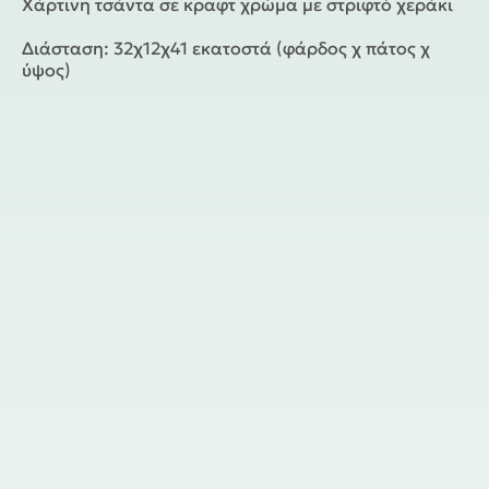
Χάρτινη τσάντα σε κραφτ χρώμα με στριφτό χεράκι
Διάσταση: 32χ12χ41 εκατοστά (φάρδος χ πάτος χ
ύψος)