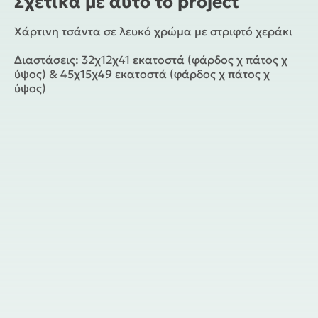
Σχετικά με αυτό το project
Χάρτινη τσάντα σε λευκό χρώμα με στριφτό χεράκι
Διαστάσεις: 32χ12χ41 εκατοστά (φάρδος χ πάτος χ
ύψος) & 45χ15χ49 εκατοστά (φάρδος χ πάτος χ
ύψος)